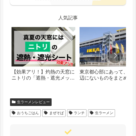
人気記事
【効果アリ！】灼熱の天窓に
東京都心部にあって、札
ニトリの「遮熱・遮光メッシ
辺にないものをまとめま
ュシート」を貼った話
生ラーメンレビュー
おうちごはん
まぜそば
ランチ
生ラーメン