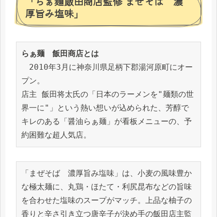
「らぁ麺飯田商店監修 まぜそば 濃
厚旨み塩味」
らぁ麺　飯田商店とは
　2010年3月に神奈川県足柄下郡湯河原町にオー
プン。

店主 飯田将太氏の「日本のラーメンを"麺類の世
界一に"」という熱い想いが込められた、芳醇で
キレのある「醤油らぁ麺」が看板メニューの、予
約困難な超人気店。
「まぜそば　濃厚旨み塩味」は、小麦の風味豊か
な極太麺に、丸鶏・ほたて・利尻昆布などの旨味
を合わせた塩味のスープがマッチ。上品な柚子の
香りと辛さ引き立つ唐辛子が決め手の飯田店主監