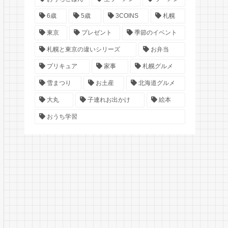
6歳
5歳
3COINS
札幌
東京
プレゼント
季節のイベント
札幌と東京の違いシリーズ
お弁当
プリキュア
家事
札幌グルメ
雪まつり
お土産
北海道グルメ
大丸
子連れお出かけ
絵本
おうち学習