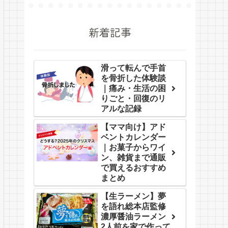
新着記事
滑って転んで手首
を骨折した体験談
｜痛み・生活の困
りごと・回復のリ
アルな記録
【ママ向け】アド
ベントカレンダー
｜お菓子からワイ
ン、雑貨まで通販
で買えるおすすめ
まとめ
【生ラーメン】夢
を語れ総本店監修
濃厚醤油ラーメン
2人前を家で作って