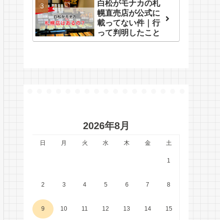
白松がモナカの札
幌直売店が公式に
載ってない件｜行
って判明したこと
2026年8月
日
月
火
水
木
金
土
1
2
3
4
5
6
7
8
9
10
11
12
13
14
15