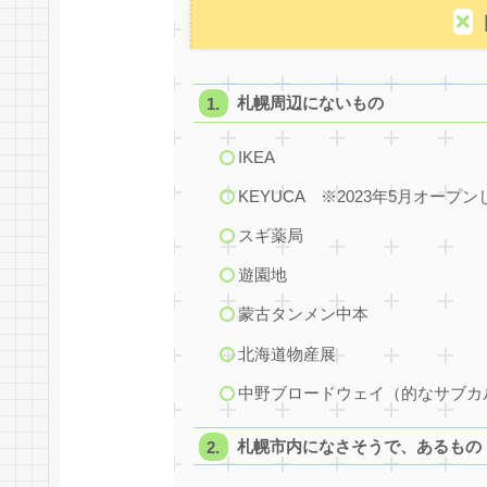
札幌周辺にないもの
IKEA
KEYUCA ※2023年5月オー
スギ薬局
遊園地
蒙古タンメン中本
北海道物産展
中野ブロードウェイ（的なサブカ
札幌市内になさそうで、あるもの