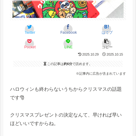
Twitter
Facebook
はてブ
Pocket
LINE
コピー
2025.10.29
2025.10.15
この記事は
約6分
で読めます。
※記事内に広告が含まれています
ハロウィンも終わらないうちからクリスマスの話題
です🎅
クリスマスプレゼントの決定なんて、早ければ早い
ほどいいですからね。