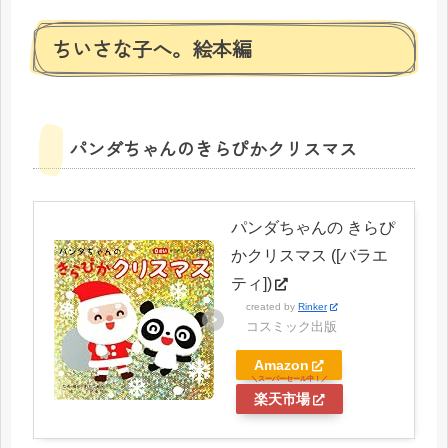
ちいさな子へ。絵本編
パンダちゃんのきらぴかクリスマス
パンダちゃんの きらぴ
かクリスマス ([バラエ
ティ])
created by
Rinker
コスミック出版
Amazon
楽天市場