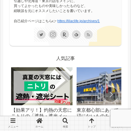
引越しや北海道・東京の話をメインに、
買ってよかったものや美味しかったものなど、
経験談を元にオススメしたいことを書いています。
自己紹介ページはこちら👉
https://lilaclife.jp/archives/1
人気記事
【効果アリ！】灼熱の天窓に
東京都心部にあって、札
ニトリの「遮熱・遮光メッシ
辺にないものをまとめま
ュシート」を貼った話
メニュー
ホーム
検索
トップ
サイドバー