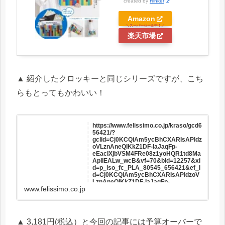
created by
Rinker
Amazon
楽天市場
▲ 紹介したクロッキーと同じシリーズですが、こち
らもとってもかわいい！
https://www.felissimo.co.jp/kraso/gcd6
56421/?
gclid=Cj0KCQiAm5ycBhCXARIsAPldz
oVLznAneQIKkZ1DF-IaJaqFp-
eEacIXjbVSM4FRe08z1yoHQR1td8Ma
ApllEALw_wcB&vf=70&bid=12257&xi
d=p_lso_fc_PLA_80545_656421&ef_i
d=Cj0KCQiAm5ycBhCXARIsAPldzoV
LznAneQIKkZ1DF-IaJaqFp-
www.felissimo.co.jp
eEacIXjbVSM4FRe08z1yoHQR1td8Ma
ApllEALw_wcB:G:s&s_kwcid=AL!212
7!3!164813372326!!!g!142139550972!
▲ 3,181円(税込）と今回の記事には予算オーバーで