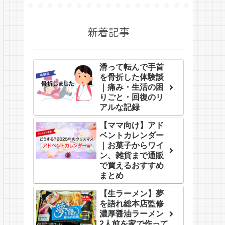
新着記事
滑って転んで手首
を骨折した体験談
｜痛み・生活の困
りごと・回復のリ
アルな記録
【ママ向け】アド
ベントカレンダー
｜お菓子からワイ
ン、雑貨まで通販
で買えるおすすめ
まとめ
【生ラーメン】夢
を語れ総本店監修
濃厚醤油ラーメン
2人前を家で作って