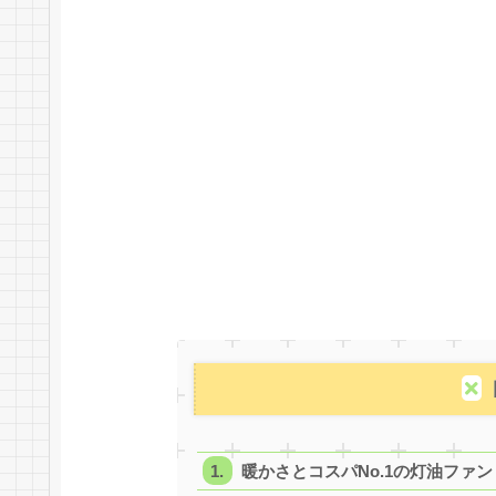
暖かさとコスパNo.1の灯油ファ