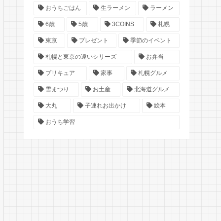
おうちごはん
生ラーメン
ラーメン
6歳
5歳
3COINS
札幌
東京
プレゼント
季節のイベント
札幌と東京の違いシリーズ
お弁当
プリキュア
家事
札幌グルメ
雪まつり
お土産
北海道グルメ
大丸
子連れお出かけ
絵本
おうち学習