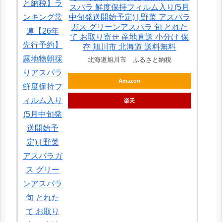
スパラ 鮮度保持フィルム入り(5月
中旬発送開始予定) | 野菜 アスパラ
ガス グリーンアスパラ 旬 とれた
て お取り寄せ 産地直送 小分け 保
存 旭川市 北海道 送料無料
北海道旭川市 ふるさと納税
Amazon
楽天