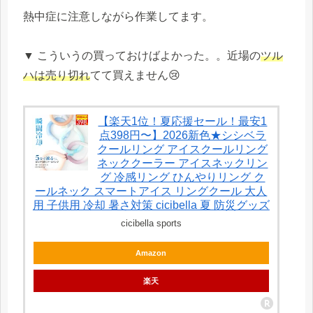
熱中症に注意しながら作業してます。
▼ こういうの買っておけばよかった。。近場の
ツル
ハは売り切れ
てて買えません😢
【楽天1位！夏応援セール！最安1
点398円〜】2026新色★シシベラ
クールリング アイスクールリング
ネッククーラー アイスネックリン
グ 冷感リング ひんやりリング ク
ールネック スマートアイス リングクール 大人
用 子供用 冷却 暑さ対策 cicibella 夏 防災グッズ
cicibella sports
Amazon
楽天