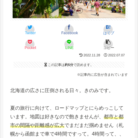
Twitter
Facebook
はてブ
Pocket
LINE
コピー
2022.11.28
2022.07.07
この記事は
約5分
で読めます。
※記事内に広告が含まれています
北海道の広さに圧倒される日々。きのみです。
夏の旅行に向けて、ロードマップとにらめっこして
います。地図は好きなので飽きませんが、
都市と都
市の間隔や距離感が広大
でまだまだ掴めません（札
幌から函館まで車で4時間ですって。4時間って、、