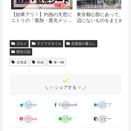
【効果アリ！】灼熱の天窓に
東京都心部にあって、札
ニトリの「遮熱・遮光メッシ
辺にないものをまとめま
ュシート」を貼った話
グルメ
ライフスタイル
北海道の暮らし
移住の話
北海道
気候
食べ物
＼ ✨ シェアする ✨ ／
Twitter
Facebook
はてブ
Pocket
LINE
コピー