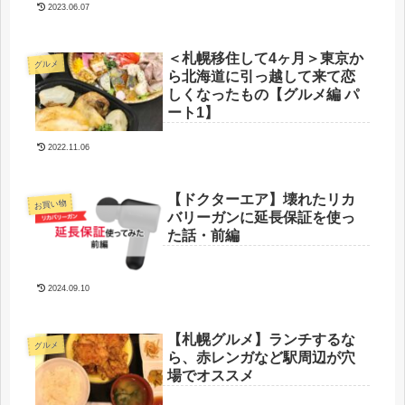
2023.06.07
＜札幌移住して4ヶ月＞東京か
グルメ
ら北海道に引っ越して来て恋
しくなったもの【グルメ編 パ
ート1】
2022.11.06
【ドクターエア】壊れたリカ
お買い物
バリーガンに延長保証を使っ
た話・前編
2024.09.10
【札幌グルメ】ランチするな
グルメ
ら、赤レンガなど駅周辺が穴
場でオススメ