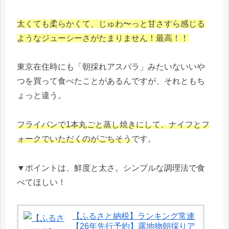
太くても柔らかくて、じゅわ〜っと甘さすら感じる
ようなジューシーさがたまりません！最高！！
東京在住時にも「朝採れアスパラ」みたいないいや
つを買って食べたことがあるんですが、それともち
ょっと違う。
フライパンで1本丸ごと蒸し焼きにして、ナイフとフ
ォークでいただくのがごちそう
です。
▼ポイントは、鮮度と太さ。シンプルな調理法で食
べてほしい！
【ふるさと納税】ランキング常連
【26年先行予約】露地物朝採りア