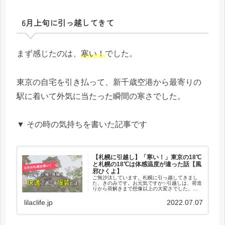
6月上旬に引っ越してきて
まず感じたのは、
寒い！
でした。
東京の自宅を引き払って、新千歳空港から最寄りの
駅に着いて外気に当たった瞬間の寒さでした。
▼ その時の気持ちを書いた記事です
【札幌に引越し】「寒い！」東京の18℃
と札幌の18℃は体感温度が違った話【風
邪ひくよ】
ご無沙汰しています。札幌に引っ越してきまし
た、きのみです。お元気ですか✨引越しは、荷造
りから荷解きまで想像以上の大変さでした。。
その詳細はまた後日✍️今回は、札幌に来て最初
に感じたこと「寒い」について。東京と札幌で...
lilaclife.jp
2022.07.07