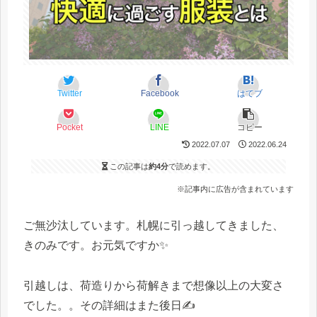
Twitter
Facebook
はてブ
Pocket
LINE
コピー
2022.07.07
2022.06.24
この記事は
約4分
で読めます。
※記事内に広告が含まれています
ご無沙汰しています。札幌に引っ越してきました、
きのみです。お元気ですか✨
引越しは、荷造りから荷解きまで想像以上の大変さ
でした。。その詳細はまた後日✍️