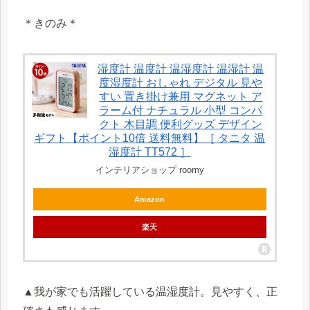
＊きのみ＊
湿度計 温度計 温湿度計 温湿計 温
度湿度計 おしゃれ デジタル 見や
すい 置き掛け兼用 マグネット ア
ラーム付 ナチュラル 小型 コンパ
クト 木目調 便利グッズ デザイン
ギフト【ポイント10倍 送料無料】［ タニタ 温
湿度計 TT572 ］
インテリアショップ roomy
Amazon
楽天
▲我が家でも活躍している温湿度計。見やすく、正