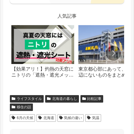
人気記事
【効果アリ！】灼熱の天窓に
東京都心部にあって、札
ニトリの「遮熱・遮光メッシ
辺にないものをまとめま
ュシート」を貼った話
ライフスタイル
北海道の暮らし
比較記事
移住の話
6月の天候
北海道
気候の違い
気温