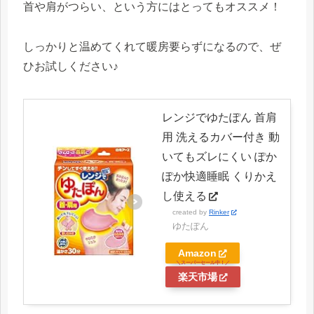
首や肩がつらい、という方にはとってもオススメ！
しっかりと温めてくれて暖房要らずになるので、ぜ
ひお試しください♪
レンジでゆたぽん 首肩
用 洗えるカバー付き 動
いてもズレにくい ぽか
ぽか快適睡眠 くりかえ
し使える
created by
Rinker
ゆたぽん
Amazon
楽天市場