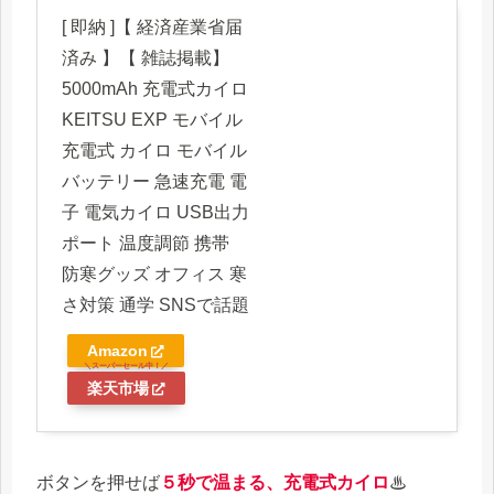
[ 即納 ]【 経済産業省届
済み 】【 雑誌掲載】
5000mAh 充電式カイロ
KEITSU EXP モバイル
充電式 カイロ モバイル
バッテリー 急速充電 電
子 電気カイロ USB出力
ポート 温度調節 携帯
防寒グッズ オフィス 寒
さ対策 通学 SNSで話題
Amazon
楽天市場
ボタンを押せば
５秒で温まる、充電式カイロ
♨︎