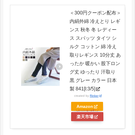
＜300円クーポン配布＞
内絹外綿 冷えとり レギ
ンス 秋冬 冬 レディー
ス スパッツ タイツ シ
ルク コットン 綿 冷え
取りレギンス 10分丈 あ
ったか 暖かい 股下ロン
グ丈 ゆったり 汗取り
黒 グレー カラー 日本
製 841[I:3/5]
created by
Rinker
Amazon
楽天市場