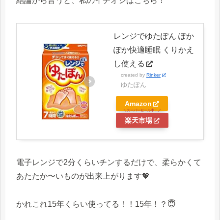
結論から言うと、私のイチオシはこちら！
レンジでゆたぽん ぽか
ぽか快適睡眠 くりかえ
し使える
created by
Rinker
ゆたぽん
Amazon
楽天市場
電子レンジで2分くらいチンするだけで、柔らかくて
あたたか〜いものが出来上がります💖
かれこれ15年くらい使ってる！！15年！？😇