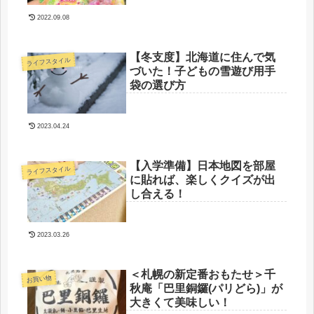
2022.09.08
【冬支度】北海道に住んで気
ライフスタイル
づいた！子どもの雪遊び用手
袋の選び方
2023.04.24
【入学準備】日本地図を部屋
ライフスタイル
に貼れば、楽しくクイズが出
し合える！
2023.03.26
＜札幌の新定番おもたせ＞千
お買い物
秋庵「巴里銅鑼(パリどら)」が
大きくて美味しい！