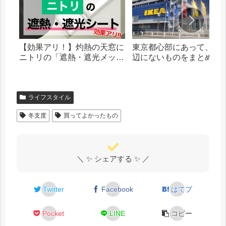
【効果アリ！】灼熱の天窓に
東京都心部にあって、札
ニトリの「遮熱・遮光メッシ
辺にないものをまとめま
ュシート」を貼った話
ライフスタイル
冬支度
買ってよかったもの
＼ ✨ シェアする ✨ ／
Twitter
Facebook
はてブ
Pocket
LINE
コピー