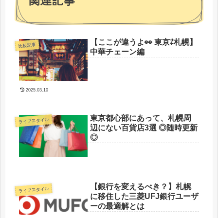
【ここが違うよ👀 東京⇄札幌】
比較記事
中華チェーン編
2025.03.10
東京都心部にあって、札幌周
ライフスタイル
辺にない百貨店3選 ◎随時更新
◎
【銀行を変えるべき？】札幌
ライフスタイル
に移住した三菱UFJ銀行ユーザ
ーの最適解とは