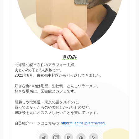
きのみ
北海道札幌市在住のアラフォー主婦。
夫と小2の子と3人家族です。
2022年6月、東京都中野区から引っ越してきました。
好きな食べ物は毛蟹、生牡蠣、とんこつラーメン。
好きな場所は、図書館とカフェです。
引越しや北海道・東京の話をメインに、
買ってよかったものや美味しかったものなど、
経験談を元にオススメしたいことを書いています。
自己紹介ページはこちら👉
https://lilaclife.jp/archives/1