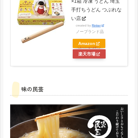
×1箱 冷凍 うどん 埼玉
手打ちうどん つぶれな
い店
created by
Rinker
ノーブランド品
Amazon
楽天市場
味の民芸