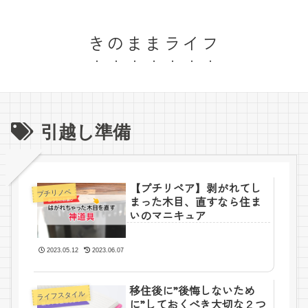
きのままライフ
引越し準備
【プチリペア】剥がれてし
プチリノベ
まった木目、直すなら住ま
いのマニキュア
2023.05.12
2023.06.07
移住後に”後悔しないため
ライフスタイル
に”しておくべき大切な２つ