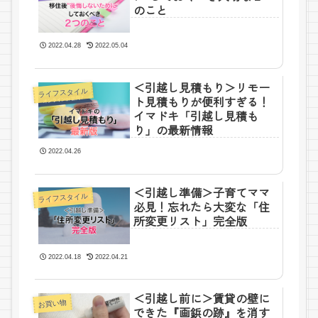
のこと
2022.04.28
2022.05.04
＜引越し見積もり＞リモー
ライフスタイル
ト見積もりが便利すぎる！
イマドキ「引越し見積も
り」の最新情報
2022.04.26
＜引越し準備＞子育てママ
ライフスタイル
必見！忘れたら大変な「住
所変更リスト」完全版
2022.04.18
2022.04.21
＜引越し前に＞賃貸の壁に
お買い物
できた『画鋲の跡』を消す