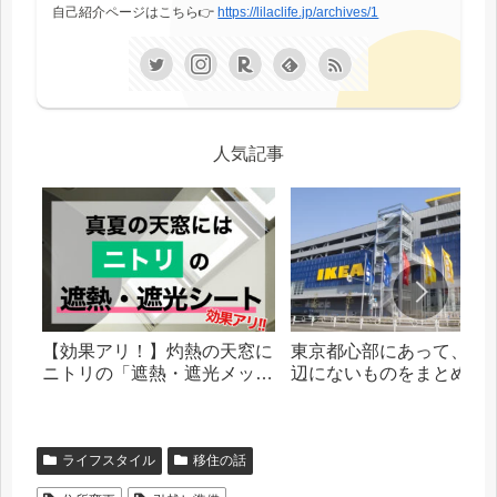
自己紹介ページはこちら👉
https://lilaclife.jp/archives/1
人気記事
【効果アリ！】灼熱の天窓に
東京都心部にあって、札
ニトリの「遮熱・遮光メッシ
辺にないものをまとめま
ュシート」を貼った話
ライフスタイル
移住の話