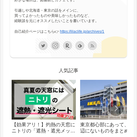
引越しや北海道・東京の話をメインに、
買ってよかったものや美味しかったものなど、
経験談を元にオススメしたいことを書いています。
自己紹介ページはこちら👉
https://lilaclife.jp/archives/1
人気記事
【効果アリ！】灼熱の天窓に
東京都心部にあって、札
ニトリの「遮熱・遮光メッシ
辺にないものをまとめま
ュシート」を貼った話