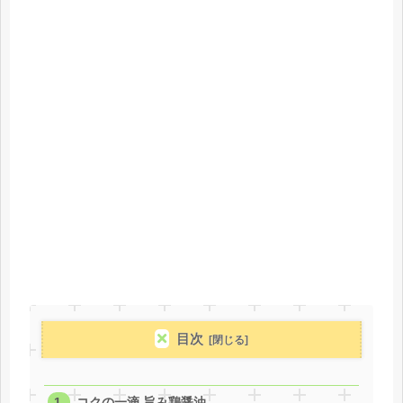
目次
コクの一滴 旨み鶏醤油