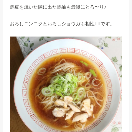
鶏皮を焼いた際に出た鶏油も最後にとろ〜り♪
おろしニンニクとおろしショウガも相性🙆‍♀️です。