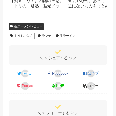
【効果アリ！】灼熱の天窓に
東京都心部にあって、札
ニトリの「遮熱・遮光メッシ
辺にないものをまとめま
ュシート」を貼った話
生ラーメンレビュー
おうちごはん
ランチ
生ラーメン
＼ ✨ シェアする ✨ ／
Twitter
Facebook
はてブ
Pocket
LINE
コピー
＼ ✨ フォローする ✨ ／