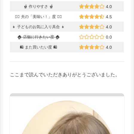
🫕 作りやすさ 🫕
4.0
🙆‍♂️ 夫の「美味い！」度 🙆‍♂️
4.5
👧 子どものお気に入り具合 👧
4.0
🏠 店舗に行きたい度 🏠
0.0
🛍 また買いたい度 🛍
4.0
ここまで読んでいただきありがとうございました。