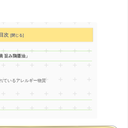
目次
滴 旨み鶏醤油」
れているアレルギー物質