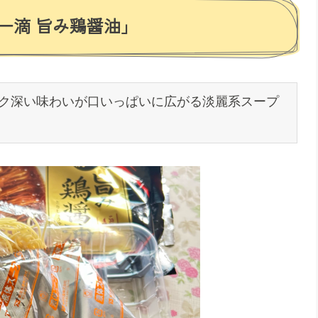
一滴 旨み鶏醤油」
コク深い味わいが口いっぱいに広がる淡麗系スープ