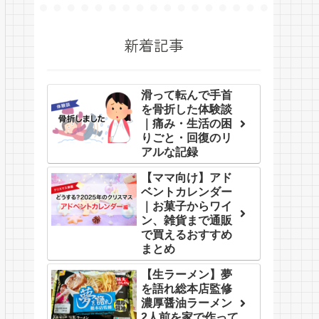
新着記事
滑って転んで手首
を骨折した体験談
｜痛み・生活の困
りごと・回復のリ
アルな記録
【ママ向け】アド
ベントカレンダー
｜お菓子からワイ
ン、雑貨まで通販
で買えるおすすめ
まとめ
【生ラーメン】夢
を語れ総本店監修
濃厚醤油ラーメン
2人前を家で作って