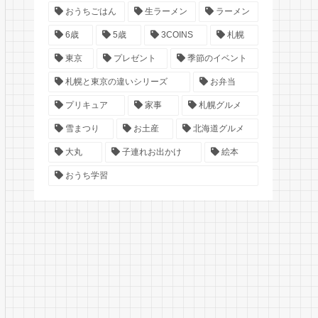
おうちごはん
生ラーメン
ラーメン
6歳
5歳
3COINS
札幌
東京
プレゼント
季節のイベント
札幌と東京の違いシリーズ
お弁当
プリキュア
家事
札幌グルメ
雪まつり
お土産
北海道グルメ
大丸
子連れお出かけ
絵本
おうち学習