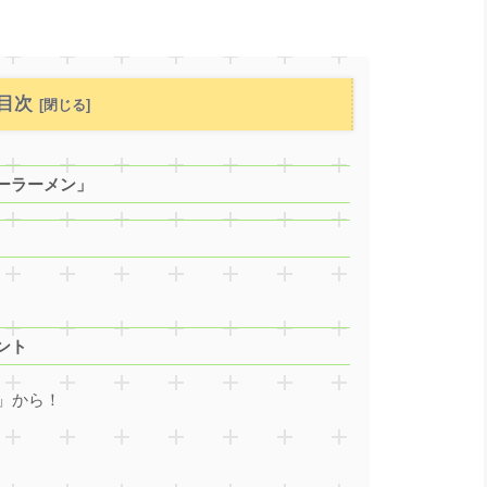
目次
ーラーメン」
ント
」から！