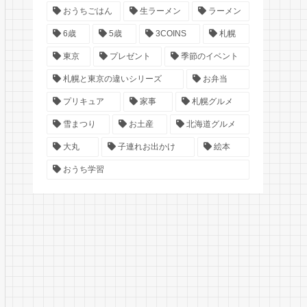
おうちごはん
生ラーメン
ラーメン
6歳
5歳
3COINS
札幌
東京
プレゼント
季節のイベント
札幌と東京の違いシリーズ
お弁当
プリキュア
家事
札幌グルメ
雪まつり
お土産
北海道グルメ
大丸
子連れお出かけ
絵本
おうち学習