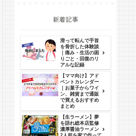
新着記事
滑って転んで手首
を骨折した体験談
｜痛み・生活の困
りごと・回復のリ
アルな記録
【ママ向け】アド
ベントカレンダー
｜お菓子からワイ
ン、雑貨まで通販
で買えるおすすめ
まとめ
【生ラーメン】夢
を語れ総本店監修
濃厚醤油ラーメン
2人前を家で作って