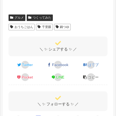
ュシート」を貼った話
グルメ
つくってみた
おうちごはん
千里眼
鍋つゆ
＼ ✨ シェアする ✨ ／
Twitter
Facebook
はてブ
Pocket
LINE
コピー
＼ ✨ フォローする ✨ ／