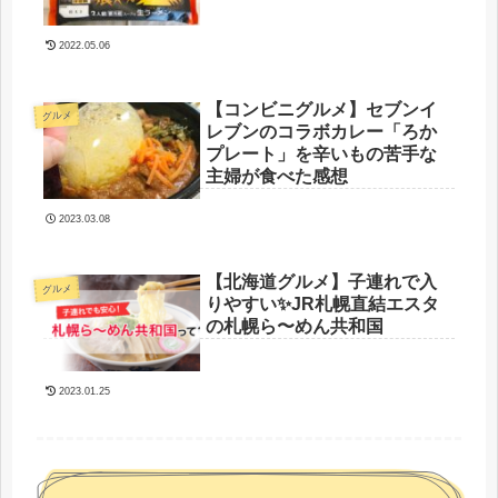
2022.05.06
【コンビニグルメ】セブンイ
グルメ
レブンのコラボカレー「ろか
プレート」を辛いもの苦手な
主婦が食べた感想
2023.03.08
【北海道グルメ】子連れで入
グルメ
りやすい✨JR札幌直結エスタ
の札幌ら〜めん共和国
2023.01.25