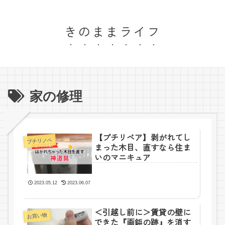
きのままライフ
家の修理
【プチリペア】剥がれてし
プチリノベ
まった木目、直すなら住ま
いのマニキュア
2023.05.12
2023.06.07
＜引越し前に＞賃貸の壁に
お買い物
できた『画鋲の跡』を消す