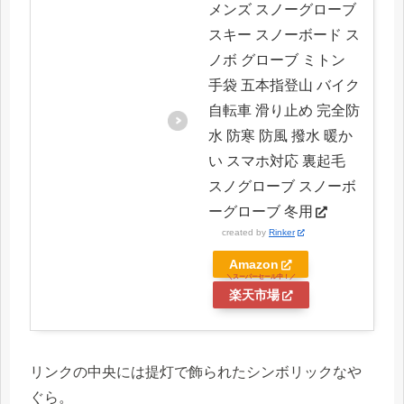
メンズ スノーグローブ
スキー スノーボード ス
ノボ グローブ ミトン
手袋 五本指登山 バイク
自転車 滑り止め 完全防
水 防寒 防風 撥水 暖か
い スマホ対応 裏起毛
スノグローブ スノーボ
ーグローブ 冬用
created by
Rinker
Amazon
楽天市場
リンクの中央には提灯で飾られたシンボリックなや
ぐら。