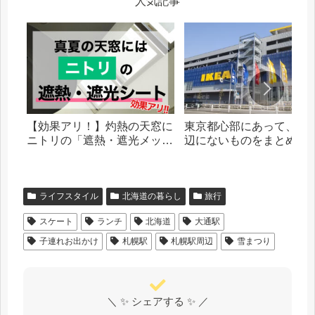
人気記事
【効果アリ！】灼熱の天窓に
東京都心部にあって、札
ニトリの「遮熱・遮光メッシ
辺にないものをまとめま
ュシート」を貼った話
ライフスタイル
北海道の暮らし
旅行
スケート
ランチ
北海道
大通駅
子連れお出かけ
札幌駅
札幌駅周辺
雪まつり
＼ ✨ シェアする ✨ ／