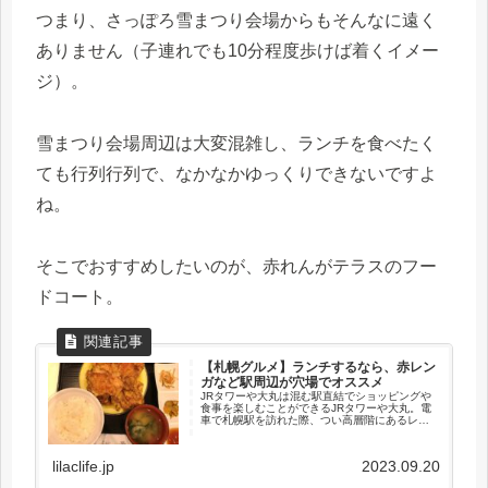
つまり、さっぽろ雪まつり会場からもそんなに遠く
ありません（子連れでも10分程度歩けば着くイメー
ジ）。
雪まつり会場周辺は大変混雑し、ランチを食べたく
ても行列行列で、なかなかゆっくりできないですよ
ね。
そこでおすすめしたいのが、赤れんがテラスのフー
ドコート。
【札幌グルメ】ランチするなら、赤レン
ガなど駅周辺が穴場でオススメ
JRタワーや大丸は混む駅直結でショッピングや
食事を楽しむことができるJRタワーや大丸。電
車で札幌駅を訪れた際、つい高層階にあるレス
トラン街を利用したくなります。でも待って。
土日は大変混雑するんです。...
lilaclife.jp
2023.09.20