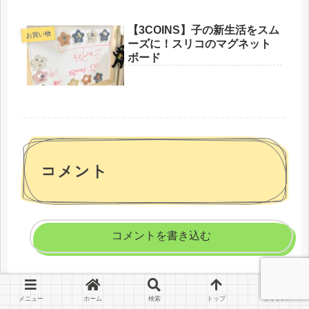
【3COINS】子の新生活をスム
お買い物
ーズに！スリコのマグネット
ボード
コメント
コメントを書き込む
ホーム
ライフスタイル
【都心でスケート】
雪まつりの混雑を避け、スマイルリンクさっぽろで遊ぼう
メニュー
ホーム
検索
トップ
サイドバー