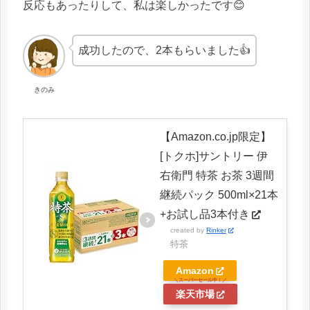
反応もあったりして、私は楽しかったです😊
成功したので、2本もらいました👍
きのみ
【Amazon.co.jp限定】
[トクホ]サントリー 伊
右衛門 特茶 お茶 3週間
継続パック 500ml×21本
+お試し品3本付き
created by
Rinker
特茶
Amazon
楽天市場