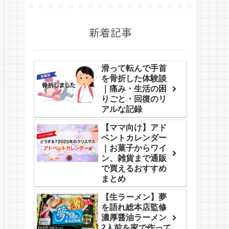
新着記事
滑って転んで手首
を骨折した体験談
｜痛み・生活の困
りごと・回復のリ
アルな記録
【ママ向け】アド
ベントカレンダー
｜お菓子からワイ
ン、雑貨まで通販
で買えるおすすめ
まとめ
【生ラーメン】夢
を語れ総本店監修
濃厚醤油ラーメン
2人前を家で作って