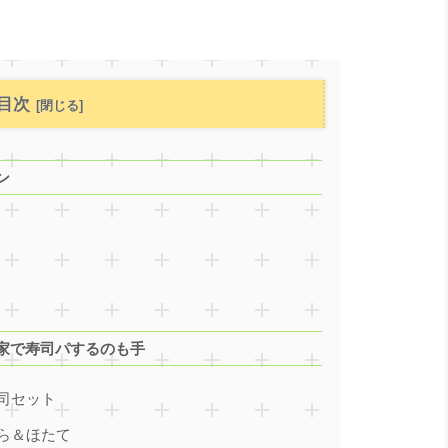
目次
ン
家で寿司パするのも手
司セット
ら＆ほたて