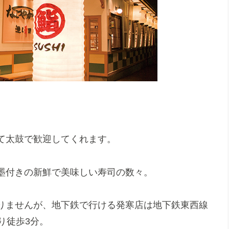
。
て太鼓で歓迎してくれます。
墨付きの新鮮で美味しい寿司の数々。
りませんが、地下鉄で行ける発寒店は地下鉄東西線
り徒歩3分。