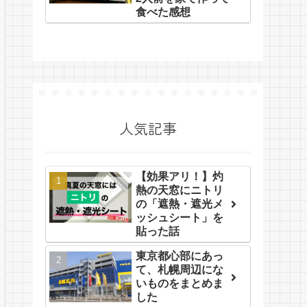
食べた感想
人気記事
【効果アリ！】灼
熱の天窓にニトリ
の「遮熱・遮光メ
ッシュシート」を
貼った話
東京都心部にあっ
て、札幌周辺にな
いものをまとめま
した