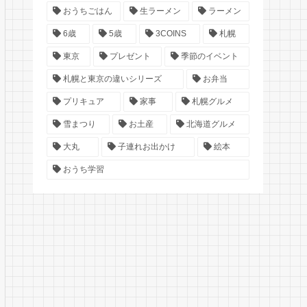
おうちごはん
生ラーメン
ラーメン
6歳
5歳
3COINS
札幌
東京
プレゼント
季節のイベント
札幌と東京の違いシリーズ
お弁当
プリキュア
家事
札幌グルメ
雪まつり
お土産
北海道グルメ
大丸
子連れお出かけ
絵本
おうち学習