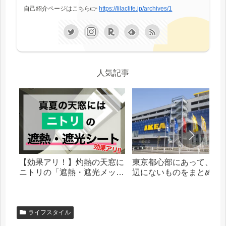
自己紹介ページはこちら👉
https://lilaclife.jp/archives/1
人気記事
【効果アリ！】灼熱の天窓に
東京都心部にあって、札
ニトリの「遮熱・遮光メッシ
辺にないものをまとめま
ュシート」を貼った話
ライフスタイル