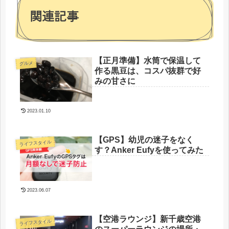
関連記事
【正月準備】水筒で保温して
グルメ
作る黒豆は、コスパ抜群で好
みの甘さに
2023.01.10
【GPS】幼児の迷子をなく
ライフスタイル
す？Anker Eufyを使ってみた
2023.06.07
【空港ラウンジ】新千歳空港
ライフスタイル