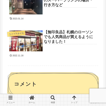
のスーパーラウンジの場所・
行き方など
2023.01.14
【無印良品】札幌のローソン
ライフスタイル
でも人気商品が買えるように
なりました！
2022.11.16
コメント
メニュー
ホーム
検索
トップ
サイドバー