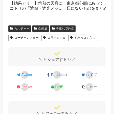
【効果アリ！】灼熱の天窓に
東京都心部にあって、札
ニトリの「遮熱・遮光メッシ
辺にないものをまとめま
ュシート」を貼った話
カルチャー
企画展
子連れで外食
コーチャンフォー
コラボカフェ
すみっコぐらし
＼ ✨ シェアする ✨ ／
Twitter
Facebook
はてブ
Pocket
LINE
コピー
＼ ✨ フォローする ✨ ／