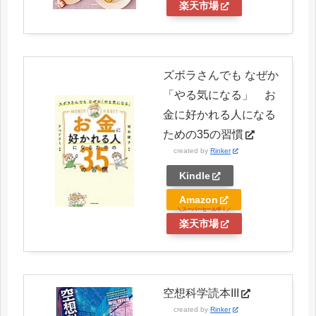
楽天市場
ズボラさんでも なぜか
「やる気になる」 お
金に好かれる人になる
ための35の習慣
created by
Rinker
Kindle
Amazon
楽天市場
空想科学読本III
created by
Rinker