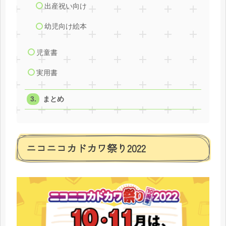
出産祝い向け
幼児向け絵本
児童書
実用書
まとめ
ニコニコカドカワ祭り2022