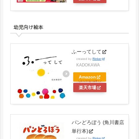
幼児向け絵本
ふーってして
created by
Rinker
KADOKAWA
Amazon
楽天市場
パンどろぼう (角川書店
単行本)
created by
Rinker