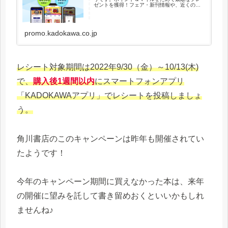
ゼントを獲得！フェア・新刊情報や、近くの書
店を検索できる便利な機能も搭載！
promo.kadokawa.co.jp
レシート対象期間は2022年9/30（金）～10/13(木)
で、
購入後1週間以内
にスマートフォンアプリ
「KADOKAWAアプリ」でレシートを投稿しましょ
う。
角川書店のこのキャンペーンは昨年も開催されてい
たようです！
今年のキャンペーン期間に買えなかった本は、来年
の開催に望みを託して書き留めおくといいかもしれ
ませんね♪