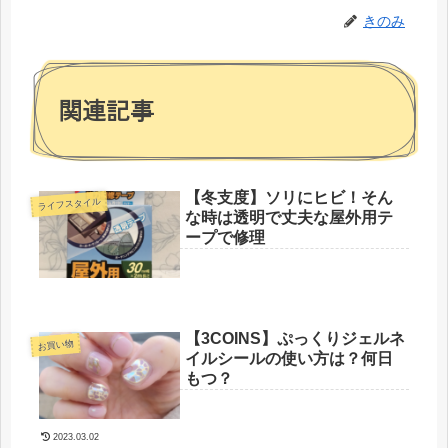
きのみ
関連記事
【冬支度】ソリにヒビ！そん
ライフスタイル
な時は透明で丈夫な屋外用テ
ープで修理
【3COINS】ぷっくりジェルネ
お買い物
イルシールの使い方は？何日
もつ？
2023.03.02