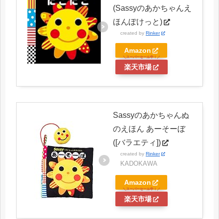
(Sassyのあかちゃんえ
ほんぽけっと)
created by
Rinker
Amazon
楽天市場
Sassyのあかちゃんぬ
のえほん あーそーぼ
([バラエティ])
created by
Rinker
KADOKAWA
Amazon
楽天市場