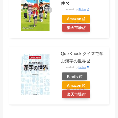
件
created by
Rinker
Amazon
楽天市場
QuizKnock クイズで学
ぶ漢字の世界
created by
Rinker
Kindle
Amazon
楽天市場