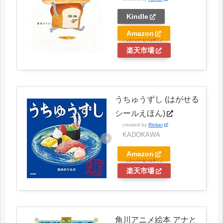
Kindle
Amazon
楽天市場
うちゅうずし (はがせる
シールえほん)
created by
Rinker
KADOKAWA
Amazon
楽天市場
角川アニメ絵本 アナと