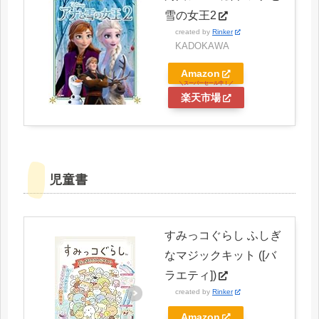
雪の女王2
created by
Rinker
KADOKAWA
Amazon
楽天市場
児童書
すみっコぐらし ふしぎ
なマジックキット ([バ
ラエティ])
created by
Rinker
Amazon