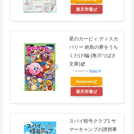
楽天市場
星のカービィ ディスカ
バリー 絶島の夢をうち
くだけ!編 (角川つばさ
文庫)
created by
Rinker
Amazon
楽天市場
スパイ暗号クラブ1 サ
マーキャンプの誘拐事