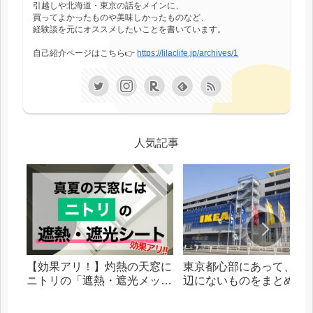
引越しや北海道・東京の話をメインに、
買ってよかったものや美味しかったものなど、
経験談を元にオススメしたいことを書いています。
自己紹介ページはこちら👉
https://lilaclife.jp/archives/1
人気記事
【効果アリ！】灼熱の天窓に
東京都心部にあって、札
ニトリの「遮熱・遮光メッシ
辺にないものをまとめま
ュシート」を貼った話