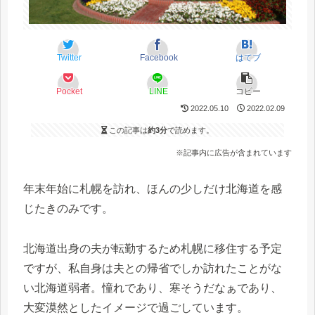
Twitter
Facebook
はてブ
Pocket
LINE
コピー
2022.05.10
2022.02.09
この記事は
約3分
で読めます。
※記事内に広告が含まれています
年末年始に札幌を訪れ、ほんの少しだけ北海道を感
じたきのみです。
北海道出身の夫が転勤するため札幌に移住する予定
ですが、私自身は夫との帰省でしか訪れたことがな
い北海道弱者。憧れであり、寒そうだなぁであり、
大変漠然としたイメージで過ごしています。