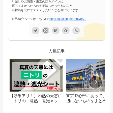
引越しや北海道・東京の話をメインに、
買ってよかったものや美味しかったものなど、
経験談を元にオススメしたいことを書いています。
自己紹介ページはこちら👉
https://lilaclife.jp/archives/1
人気記事
【効果アリ！】灼熱の天窓に
東京都心部にあって、札
ニトリの「遮熱・遮光メッシ
辺にないものをまとめま
ュシート」を貼った話