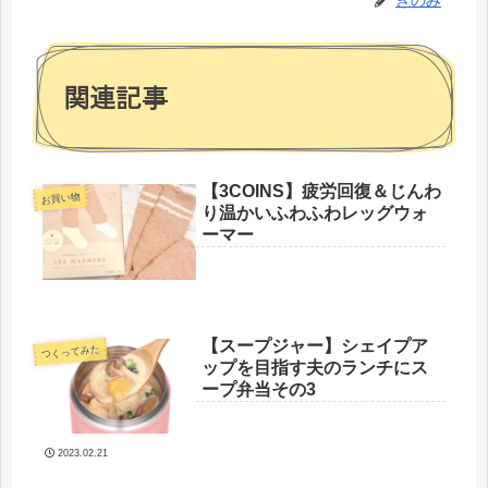
関連記事
【3COINS】疲労回復＆じんわ
お買い物
り温かいふわふわレッグウォ
ーマー
【スープジャー】シェイプア
つくってみた
ップを目指す夫のランチにス
ープ弁当その3
2023.02.21