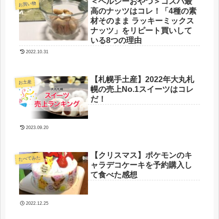
＜ヘルシーおやつ＞コスパ最
お買い物
高のナッツはコレ！「4種の素
材そのまま ラッキーミックス
ナッツ」をリピート買いして
いる8つの理由
2022.10.31
【札幌手土産】2022年大丸札
お土産
幌の売上No.1スイーツはコレ
だ！
2023.09.20
【クリスマス】ポケモンのキ
たべてみた
ャラデコケーキを予約購入し
て食べた感想
2022.12.25