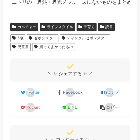
ニトリの「遮熱・遮光メッシ
辺にないものをまとめま
ュシート」を貼った話
カルチャー
ライフスタイル
子育て
読書
5歳
セボンスター
ティンクルセボンスター
児童書
買ってよかったもの
＼ ✨ シェアする ✨ ／
Twitter
Facebook
はてブ
Pocket
LINE
コピー
＼ ✨ フォローする ✨ ／