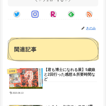
きのみ
関連記事
【君も博士になれる展】5歳娘
企画展
と2回行った感想＆所要時間な
ど
2023.08.13