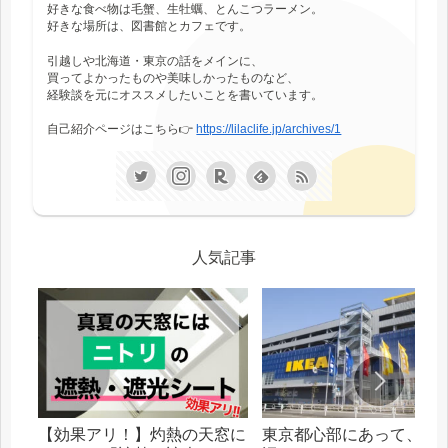
好きな食べ物は毛蟹、生牡蠣、とんこつラーメン。
好きな場所は、図書館とカフェです。
引越しや北海道・東京の話をメインに、
買ってよかったものや美味しかったものなど、
経験談を元にオススメしたいことを書いています。
自己紹介ページはこちら👉
https://lilaclife.jp/archives/1
人気記事
【効果アリ！】灼熱の天窓に
東京都心部にあって、札