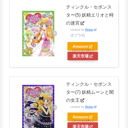
ティンクル・セボンス
ター(5) 妖精エリオと時
の迷宮
created by
Rinker
ポプラ社
Amazon
楽天市場
ティンクル・セボンス
ター(7) 妖精ムーンと闇
の女王
created by
Rinker
Amazon
楽天市場