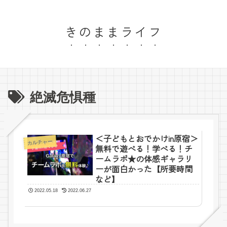
きのままライフ
絶滅危惧種
＜子どもとおでかけin原宿＞
カルチャー
無料で遊べる！学べる！チ
ームラボ★の体感ギャラリ
ーが面白かった【所要時間
など】
2022.05.18
2022.06.27