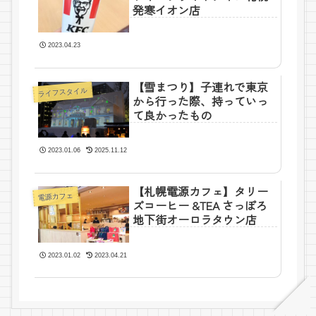
発寒イオン店
2023.04.23
【雪まつり】子連れで東京
ライフスタイル
から行った際、持っていっ
て良かったもの
2023.01.06
2025.11.12
【札幌電源カフェ】タリー
電源カフェ
ズコーヒー &TEA さっぽろ
地下街オーロラタウン店
2023.01.02
2023.04.21