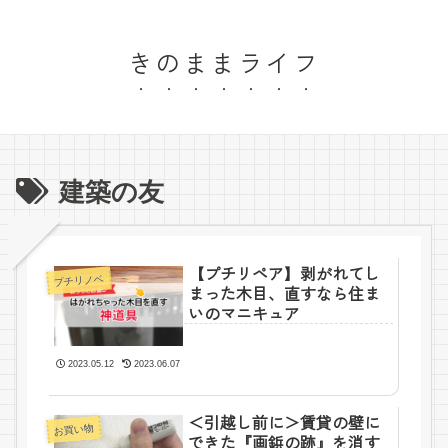
きのままライフ
建築の友
【プチリペア】剥がれてし
プチリノベ
まった木目、直すなら住ま
いのマニキュア
2023.05.12
2023.06.07
＜引越し前に＞賃貸の壁に
お買い物
できた『画鋲の跡』を消す