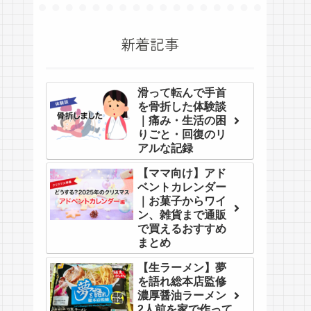
新着記事
滑って転んで手首
を骨折した体験談
｜痛み・生活の困
りごと・回復のリ
アルな記録
【ママ向け】アド
ベントカレンダー
｜お菓子からワイ
ン、雑貨まで通販
で買えるおすすめ
まとめ
【生ラーメン】夢
を語れ総本店監修
濃厚醤油ラーメン
2人前を家で作って