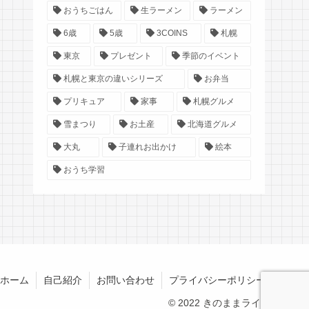
おうちごはん
生ラーメン
ラーメン
6歳
5歳
3COINS
札幌
東京
プレゼント
季節のイベント
札幌と東京の違いシリーズ
お弁当
プリキュア
家事
札幌グルメ
雪まつり
お土産
北海道グルメ
大丸
子連れお出かけ
絵本
おうち学習
ホーム
自己紹介
お問い合わせ
プライバシーポリシー
© 2022 きのままライフ.