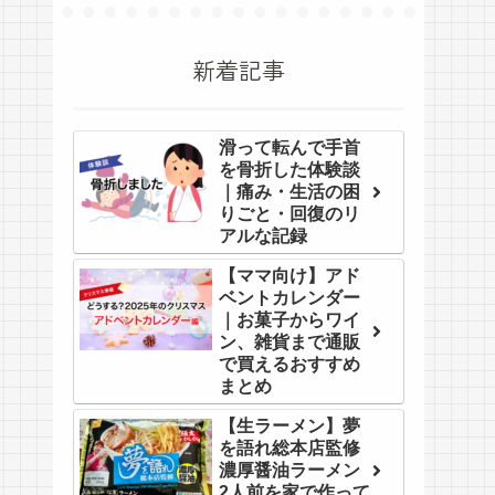
新着記事
滑って転んで手首
を骨折した体験談
｜痛み・生活の困
りごと・回復のリ
アルな記録
【ママ向け】アド
ベントカレンダー
｜お菓子からワイ
ン、雑貨まで通販
で買えるおすすめ
まとめ
【生ラーメン】夢
を語れ総本店監修
濃厚醤油ラーメン
2人前を家で作って