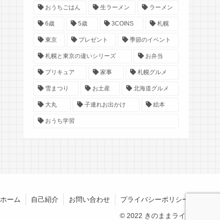
おうちごはん
生ラーメン
ラーメン
6歳
5歳
3COINS
札幌
東京
プレゼント
季節のイベント
札幌と東京の違いシリーズ
お弁当
プリキュア
家事
札幌グルメ
雪まつり
お土産
北海道グルメ
大丸
子連れお出かけ
絵本
おうち学習
ホーム
自己紹介
お問い合わせ
プライバシーポリシー
© 2022 きのままライフ.