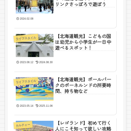
リンクさっぽろで遊ぼう
2024.02.08
【北海道観光】こどもの国
ライフスタイル
は幼児から小学生が一日中
遊べるスポット！
2023.08.12
2024.08.30
【北海道観光】ボールパー
ライフスタイル
クのボーネルンドの所要時
間、持ち物など
2023.05.14
2025.11.06
【レゴランド】初めて行く
カルチャー
人にこそ知って欲しい攻略