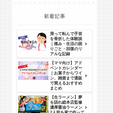
新着記事
滑って転んで手首
を骨折した体験談
｜痛み・生活の困
りごと・回復のリ
アルな記録
【ママ向け】アド
ベントカレンダー
｜お菓子からワイ
ン、雑貨まで通販
で買えるおすすめ
まとめ
【生ラーメン】夢
を語れ総本店監修
濃厚醤油ラーメン
2人前を家で作って