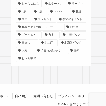
おうちごはん
生ラーメン
ラーメン
6歳
5歳
3COINS
札幌
東京
プレゼント
季節のイベント
札幌と東京の違いシリーズ
お弁当
プリキュア
家事
札幌グルメ
雪まつり
お土産
北海道グルメ
大丸
子連れお出かけ
絵本
おうち学習
ホーム
自己紹介
お問い合わせ
プライバシーポリシー
© 2022 きのままライフ.