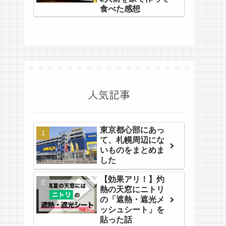
食べた感想
人気記事
東京都心部にあっ
て、札幌周辺にな
いものをまとめま
した
【効果アリ！】灼
熱の天窓にニトリ
の「遮熱・遮光メ
ッシュシート」を
貼った話