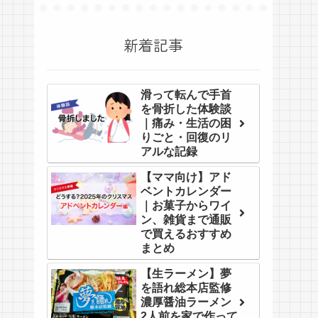
新着記事
滑って転んで手首
を骨折した体験談
｜痛み・生活の困
りごと・回復のリ
アルな記録
【ママ向け】アド
ベントカレンダー
｜お菓子からワイ
ン、雑貨まで通販
で買えるおすすめ
まとめ
【生ラーメン】夢
を語れ総本店監修
濃厚醤油ラーメン
2人前を家で作って