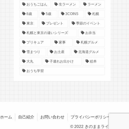
おうちごはん
生ラーメン
ラーメン
6歳
5歳
3COINS
札幌
東京
プレゼント
季節のイベント
札幌と東京の違いシリーズ
お弁当
プリキュア
家事
札幌グルメ
雪まつり
お土産
北海道グルメ
大丸
子連れお出かけ
絵本
おうち学習
ホーム
自己紹介
お問い合わせ
プライバシーポリシー
© 2022 きのままライフ.