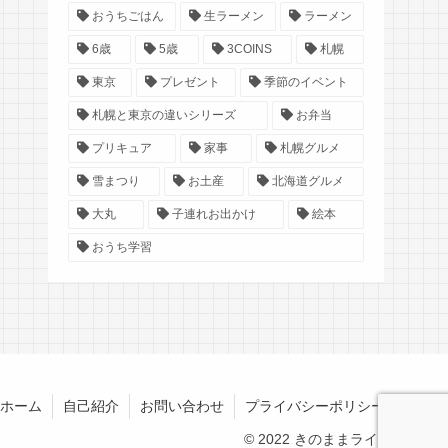
おうちごはん
生ラーメン
ラーメン
6歳
5歳
3COINS
札幌
東京
プレゼント
季節のイベント
札幌と東京の違いシリーズ
お弁当
プリキュア
家事
札幌グルメ
雪まつり
お土産
北海道グルメ
大丸
子連れお出かけ
絵本
おうち学習
ホーム
自己紹介
お問い合わせ
プライバシーポリシー
© 2022 きのままライフ.