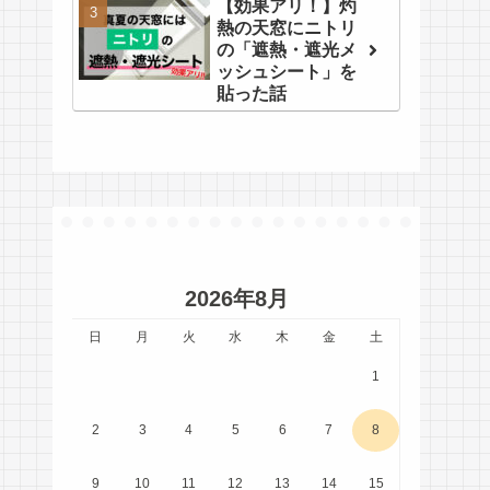
【効果アリ！】灼
熱の天窓にニトリ
の「遮熱・遮光メ
ッシュシート」を
貼った話
2026年8月
日
月
火
水
木
金
土
1
2
3
4
5
6
7
8
9
10
11
12
13
14
15