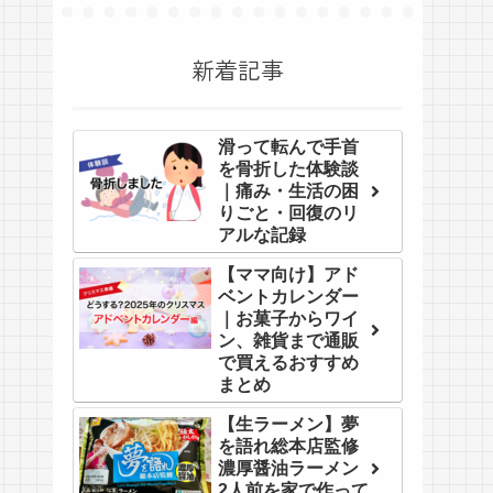
新着記事
滑って転んで手首
を骨折した体験談
｜痛み・生活の困
りごと・回復のリ
アルな記録
【ママ向け】アド
ベントカレンダー
｜お菓子からワイ
ン、雑貨まで通販
で買えるおすすめ
まとめ
【生ラーメン】夢
を語れ総本店監修
濃厚醤油ラーメン
2人前を家で作って