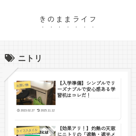
きのままライフ
ニトリ
【入学準備】シンプルでリ
お買い物
ーズナブルで安心感ある学
習机はコレだ！
2023.02.27
2025.11.12
【効果アリ！】灼熱の天窓
ライフスタイル
にニトリの「遮熱・遮光メ