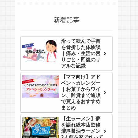
新着記事
滑って転んで手首
を骨折した体験談
｜痛み・生活の困
りごと・回復のリ
アルな記録
【ママ向け】アド
ベントカレンダー
｜お菓子からワイ
ン、雑貨まで通販
で買えるおすすめ
まとめ
【生ラーメン】夢
を語れ総本店監修
濃厚醤油ラーメン
2人前を家で作って