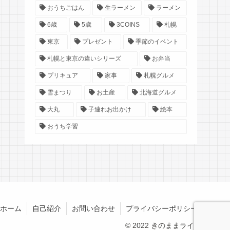
おうちごはん
生ラーメン
ラーメン
6歳
5歳
3COINS
札幌
東京
プレゼント
季節のイベント
札幌と東京の違いシリーズ
お弁当
プリキュア
家事
札幌グルメ
雪まつり
お土産
北海道グルメ
大丸
子連れお出かけ
絵本
おうち学習
ホーム
自己紹介
お問い合わせ
プライバシーポリシー
© 2022 きのままライフ.